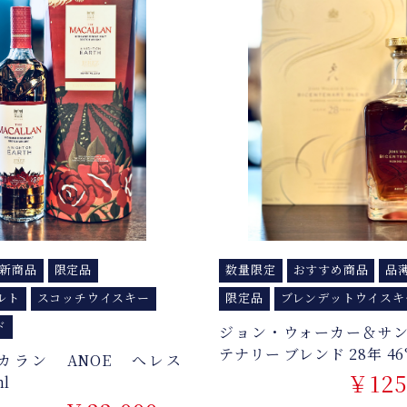
新商品
限定品
数量限定
おすすめ商品
品
ルト
スコッチウイスキー
限定品
ブレンデットウイスキ
ド
ジョン・ウォーカー＆サン
テナリー ブレンド 28年 46°
マッカラン ANOE へレス
￥125
ml