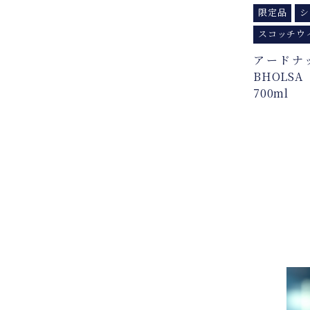
限定品
シ
スコッチウ
アードナ
BHOLS
700ml