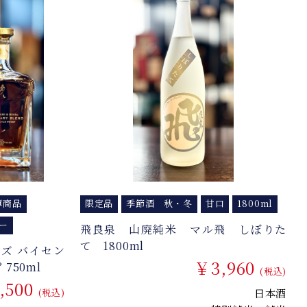
薄商品
限定品
季節酒 秋・冬
甘口
1800ml
ー
飛良泉 山廃純米 マル飛 しぼりた
て 1800ml
ズ バイセン
￥3,960
 750ml
(税込)
,500
(税込)
日本酒