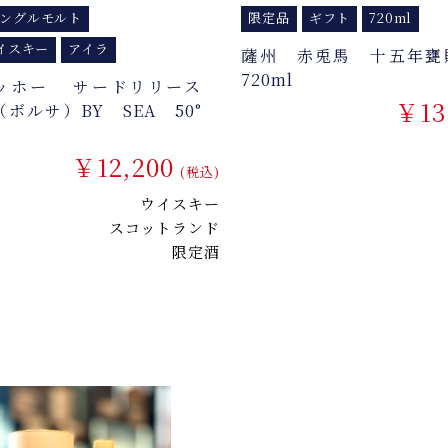
ングルモルト
限定品
ギフト
720ml
イスキー
アイラ
薩州 赤兎馬 十五年甕
720ml
ッホー サードリリース
￥13
A（ボルサ）BY SEA 50°
￥12,200
(税込)
ウイスキー
スコットランド
限定酒