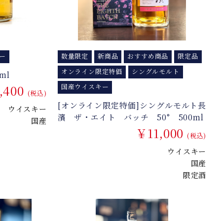
ー
数量限定
新商品
おすすめ商品
限定品
オンライン限定特価
シングルモルト
ml
,400
国産ウイスキー
(税込)
[オンライン限定特価]シングルモルト長
ウイスキー
濱 ザ・エイト バッチ 50° 500ml
国産
￥11,000
(税込)
ウイスキー
国産
限定酒