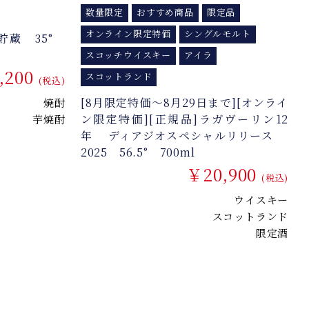
数量限定
おすすめ商品
限定品
オンライン限定特価
シングルモルト
貯蔵 35°
スコッチウイスキー
アイラ
,200
スコットランド
(税込)
[8月限定特価～8月29日まで][オンライ
焼酎
ン限定特価][正規品]ラガヴーリン12
芋焼酎
年 ディアジオスペシャルリリース
2025 56.5° 700ml
￥20,900
(税込)
ウイスキー
スコットランド
限定酒