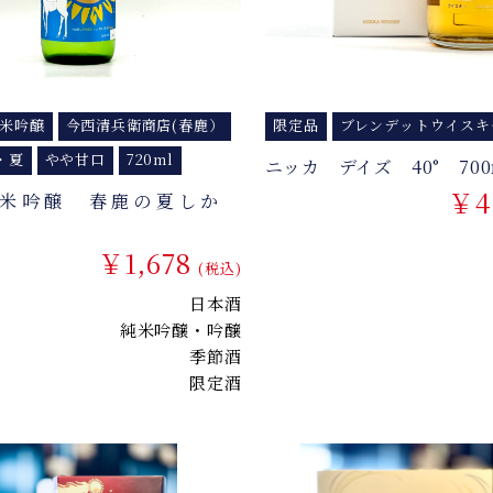
米吟醸
今西清兵衛商店(春鹿）
限定品
ブレンデットウイスキ
・夏
やや甘口
720ml
ニッカ デイズ 40° 700
￥4
純米吟醸 春鹿の夏しか
￥1,678
(税込)
日本酒
純米吟醸・吟醸
季節酒
限定酒