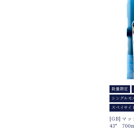
数量限定
シングルモ
スペイサイ
[GB]
43° 700