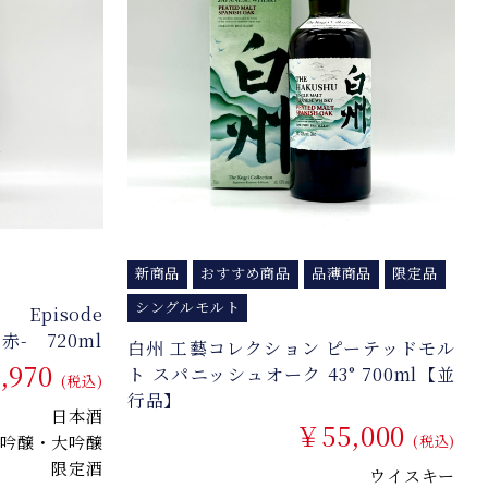
新商品
おすすめ商品
品薄商品
限定品
シングルモルト
Ⅱ Episode
赤- 720ml
白州 工藝コレクション ピーテッドモル
,970
ト スパニッシュオーク 43° 700ml【並
(税込)
行品】
日本酒
￥55,000
吟醸・大吟醸
(税込)
限定酒
ウイスキー