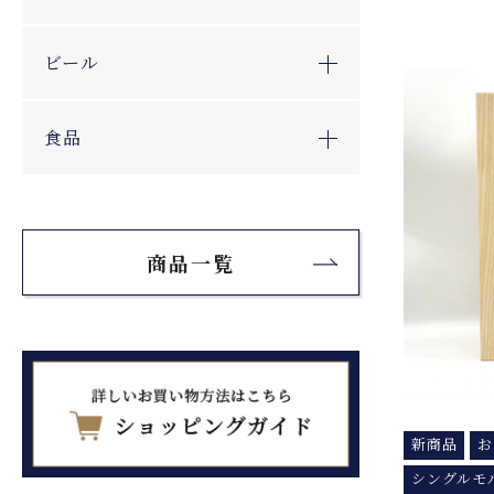
ビール
食品
商品一覧
新商品
お
シングルモ