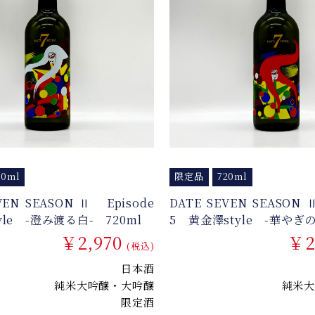
20ml
限定品
720ml
VEN SEASON Ⅱ Episode
DATE SEVEN SEASON 
yle -澄み渡る白- 720ml
5 黄金澤style -華やぎの
￥2,970
￥2
(税込)
日本酒
純米大吟醸・大吟醸
純米大
限定酒