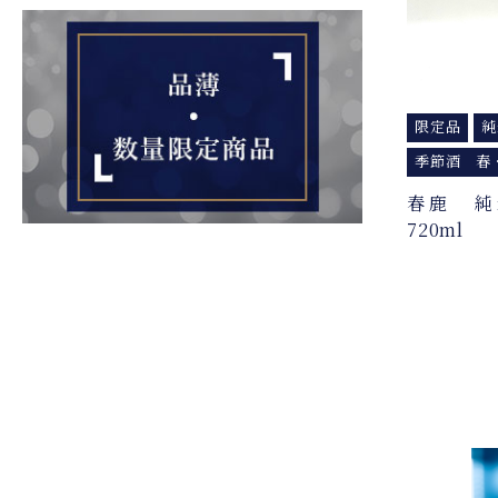
限定品
純
季節酒 春
春鹿 
720ml