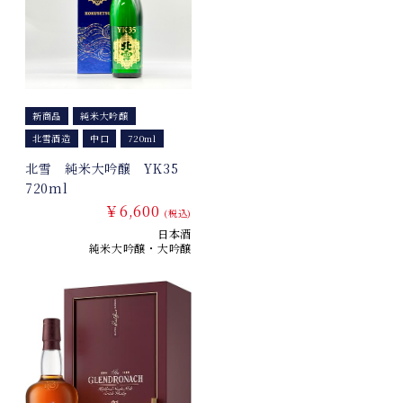
新商品
純米大吟醸
北雪酒造
中口
720ml
北雪 純米大吟醸 YK35
720ml
￥6,600
(税込)
日本酒
純米大吟醸・大吟醸