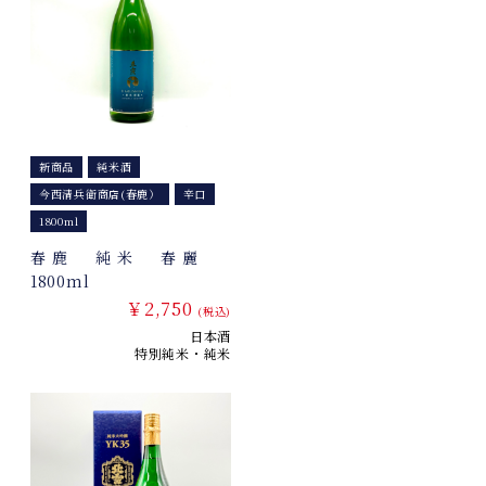
新商品
純米酒
今西清兵衛商店(春鹿）
辛口
1800ml
春鹿 純米 春麗
1800ml
￥2,750
(税込)
日本酒
特別純米・純米