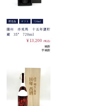
限定品
ギフト
720ml
薩州 赤兎馬 十五年甕貯
蔵 35° 720ml
￥13,200
(税込)
焼酎
芋焼酎