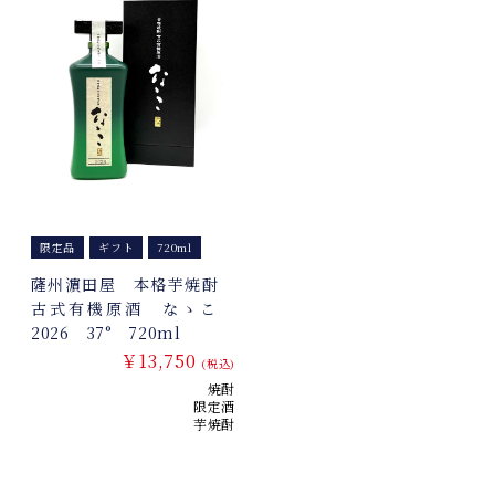
限定品
ギフト
720ml
薩州濵田屋 本格芋焼酎
古式有機原酒 なゝこ
2026 37° 720ml
￥13,750
(税込)
焼酎
限定酒
芋焼酎