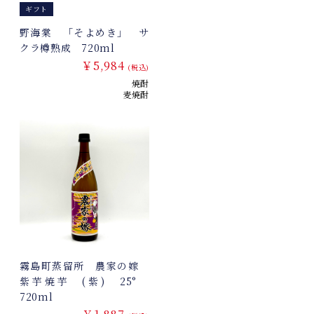
ギフト
野海棠 「そよめき」 サ
クラ樽熟成 720ml
￥5,984
(税込)
焼酎
麦焼酎
霧島町蒸留所 農家の嫁
紫芋焼芋 (紫) 25°
720ml