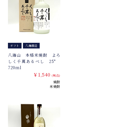
ギフト
八海醸造
八海山 本格米焼酎 よろ
しく千萬あるべし 25°
720ml
￥1,540
(税込)
焼酎
米焼酎