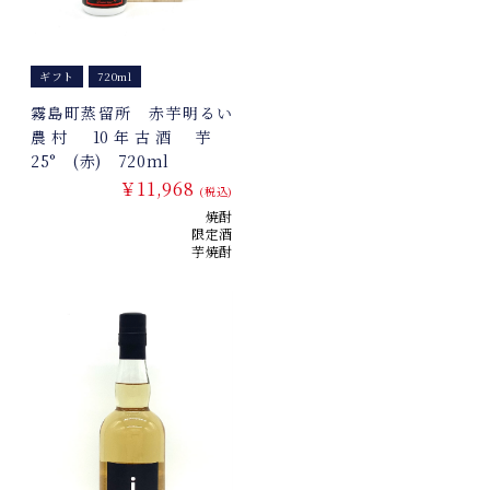
ギフト
720ml
霧島町蒸留所 赤芋明るい
農村 10年古酒 芋
25° (赤) 720ml
￥11,968
(税込)
焼酎
限定酒
芋焼酎