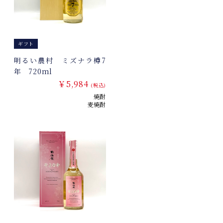
ギフト
明るい農村 ミズナラ樽7
年 720ml
￥5,984
(税込)
焼酎
麦焼酎