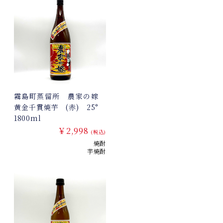
霧島町蒸留所 農家の嫁
黄金千貫焼芋 (赤) 25°
1800ml
￥2,998
(税込)
焼酎
芋焼酎