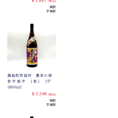
￥1,887
(税込)
焼酎
芋焼酎
霧島町蒸留所 農家の嫁
紫芋焼芋 (紫) 25°
1800ml
￥3,348
(税込)
焼酎
芋焼酎