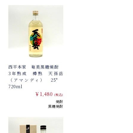
西平本家 奄美黒糖焼酎
3年熟成 樽熟 天孫岳
（アマンディ） 25°
720ml
￥1,480
(税込)
焼酎
黒糖焼酎