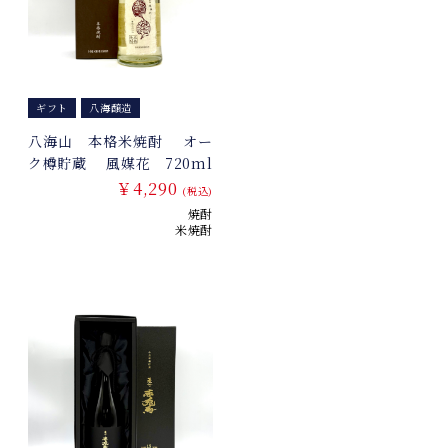
ギフト
八海醸造
八海山 本格米焼酎 オー
ク樽貯蔵 風媒花 720ml
￥4,290
(税込)
焼酎
米焼酎