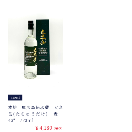
720ml
本坊 屋久島伝承蔵 太忠
岳(たちゅうだけ) 麦
43° 720ml
￥4,180
(税込)