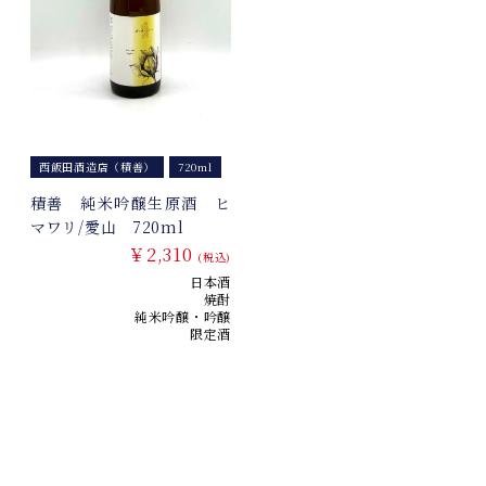
西飯田酒造店（積善）
720ml
積善 純米吟醸生原酒 ヒ
マワリ/愛山 720ml
￥2,310
(税込)
日本酒
焼酎
純米吟醸・吟醸
限定酒