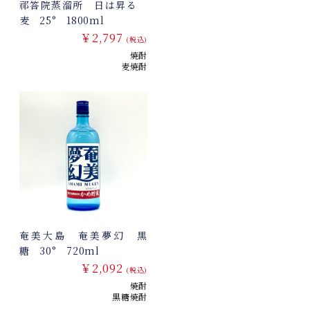
祁答院蒸溜所 日は昇る
麦 25° 1800ml
￥2,797
(税込)
焼酎
麦焼酎
奄美大島 奄美夢幻 黒
糖 30° 720ml
￥2,092
(税込)
焼酎
黒糖焼酎