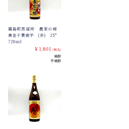
霧島町蒸留所 農家の嫁
黄金千貫焼芋 (赤) 25°
720ml
￥1,801
(税込)
焼酎
芋焼酎