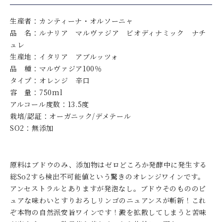
生産者：カンティーナ・オルソーニャ
品 名：ルナリア マルヴァジア ビオディナミック ナチ
ュレ
生産地：イタリア アブルッツォ
品 種：マルヴァジア100％
タイプ：オレンジ 辛口
容 量：750ml
アルコール度数：13.5度
栽培/認証：オーガニック/デメテール
SO2：無添加
原料はブドウのみ、添加物はゼロどころか発酵中に発生する
総So2すら検出不可能値という驚きのオレンジワインです。
アンセストラルとありますが発泡なし。ブドウそのもののピ
ュアな味わいとすりおろしリンゴのニュアンスが斬新！これ
ぞ本物の自然派安旨ワインです！澱を拡散してしまうと苦味