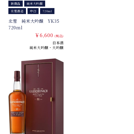
新商品
純米大吟醸
北雪酒造
中口
720ml
北雪 純米大吟醸 YK35
720ml
￥6,600
(税込)
日本酒
純米大吟醸・大吟醸