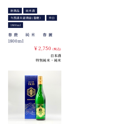
新商品
純米酒
今西清兵衛商店(春鹿）
辛口
1800ml
春鹿 純米 春麗
1800ml
￥2,750
(税込)
日本酒
特別純米・純米