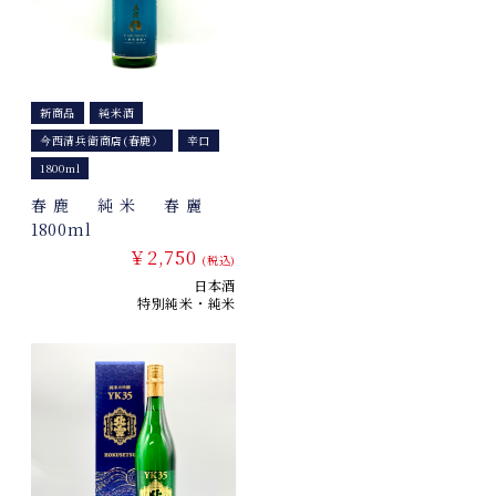
新商品
純米酒
今西清兵衛商店(春鹿）
辛口
1800ml
春鹿 純米 春麗
1800ml
￥2,750
(税込)
日本酒
特別純米・純米