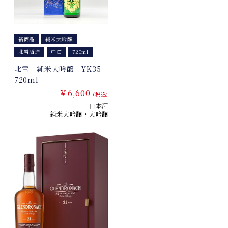
新商品
純米大吟醸
北雪酒造
中口
720ml
北雪 純米大吟醸 YK35
720ml
￥6,600
(税込)
日本酒
純米大吟醸・大吟醸