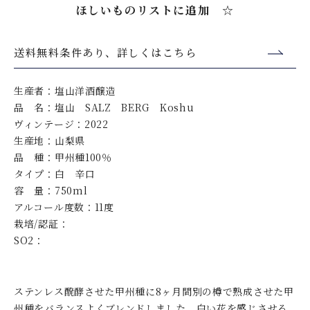
ほしいものリストに追加 ☆
送料無料条件あり、詳しくはこちら
生産者：塩山洋酒醸造
品 名：塩山 SALZ BERG Koshu
ヴィンテージ：2022
生産地：山梨県
品 種：甲州種100％
タイプ：白 辛口
容 量：750ml
アルコール度数：11度
栽培/認証：
SO2：
ステンレス醗酵させた甲州種に8ヶ月間別の樽で熟成させた甲
州種をバランスよくブレンドしました。白い花を感じさせる