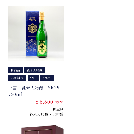
新商品
純米大吟醸
北雪酒造
中口
720ml
北雪 純米大吟醸 YK35
720ml
￥6,600
(税込)
日本酒
純米大吟醸・大吟醸