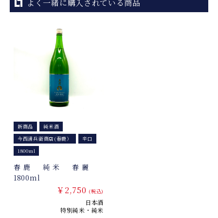
よく一緒に購入されている商品
新商品
純米酒
今西清兵衛商店(春鹿）
辛口
1800ml
春鹿 純米 春麗
1800ml
￥2,750
(税込)
日本酒
特別純米・純米