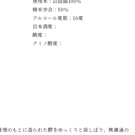
使用米：山田錦100％
精米歩合：50％
アルコール度数：16度
日本酒度：
酸度：
アミノ酸度：
管理のもとに造られた醪をゆっくりと袋しぼり、無濾過の