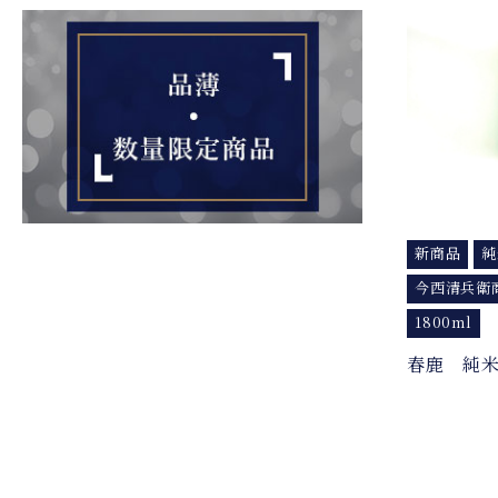
新商品
純
今西清兵衛
1800ml
春鹿 純米