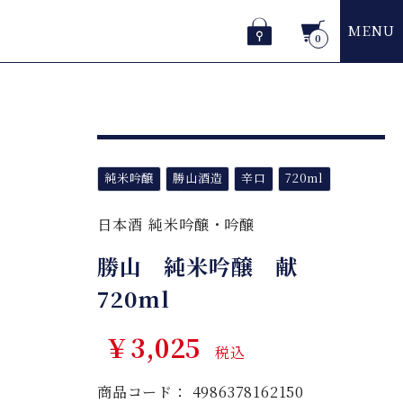
MENU
0
純米吟醸
勝山酒造
辛口
720ml
日本酒
純米吟醸・吟醸
勝山 純米吟醸 献
720ml
￥3,025
税込
商品コード：
4986378162150