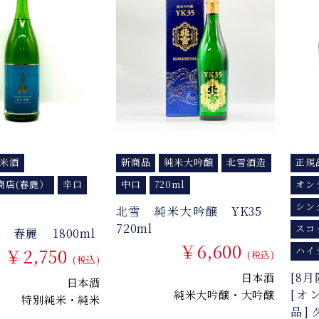
米酒
新商品
純米大吟醸
北雪酒造
正規
商店(春鹿）
辛口
中口
720ml
オン
シン
北雪 純米大吟醸 YK35
720ml
スコ
 春麗 1800ml
￥6,600
￥2,750
ハイ
(税込)
(税込)
[8
日本酒
日本酒
[オ
純米大吟醸・大吟醸
特別純米・純米
品]