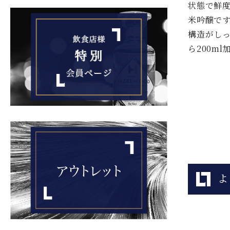
状態で鮮
米吟醸で
構造がし
ら200m
よ