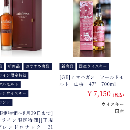
品
新商品
おすすめ商品
新商品
国産ウイスキー
ライン限定特価
[GB]アマハガン ワールドモ
ルト 山桜 47° 700ml
グルモルト
￥7,150
ッチウイスキー
(税込)
ランド
ウイスキー
国産
月限定特価～8月29日まで]
ンライン限定特価][正規
グレンドロナック 21