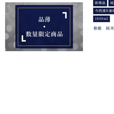
新商品
純
今西清兵衛
1800ml
春鹿 純米