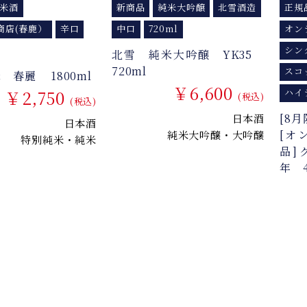
米酒
新商品
純米大吟醸
北雪酒造
正規
商店(春鹿）
辛口
中口
720ml
オン
シン
北雪 純米大吟醸 YK35
720ml
スコ
 春麗 1800ml
￥6,600
￥2,750
ハイ
(税込)
(税込)
[8
日本酒
日本酒
[オ
純米大吟醸・大吟醸
特別純米・純米
品]
年 4