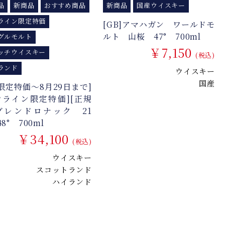
品
新商品
おすすめ商品
新商品
国産ウイスキー
ライン限定特価
[GB]アマハガン ワールドモ
ルト 山桜 47° 700ml
グルモルト
￥7,150
ッチウイスキー
(税込)
ランド
ウイスキー
国産
月限定特価～8月29日まで]
ンライン限定特価][正規
グレンドロナック 21
8° 700ml
￥34,100
(税込)
ウイスキー
スコットランド
ハイランド