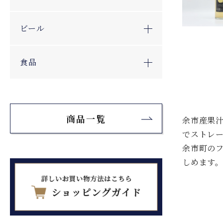
ビール
食品
商品一覧
余市産果
でストレ
余市町の
しめます