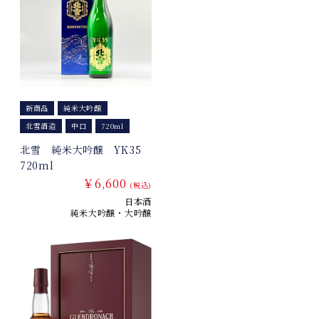
新商品
純米大吟醸
北雪酒造
中口
720ml
北雪 純米大吟醸 YK35
720ml
￥6,600
(税込)
日本酒
純米大吟醸・大吟醸