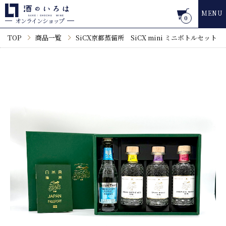
MENU
0
オンラインショップ
TOP
商品一覧
SiCX京都蒸留所 SiCX mini ミニボトルセット