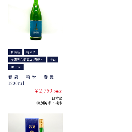
新商品
純米酒
今西清兵衛商店(春鹿）
辛口
1800ml
春鹿 純米 春麗
1800ml
￥2,750
(税込)
日本酒
特別純米・純米