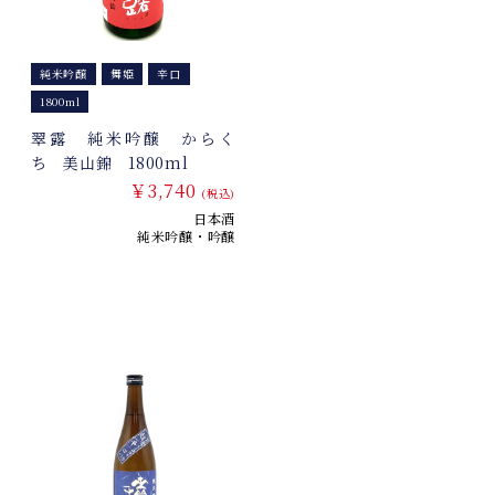
純米吟醸
舞姫
辛口
1800ml
翠露 純米吟醸 からく
ち 美山錦 1800ml
￥3,740
(税込)
日本酒
純米吟醸・吟醸