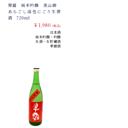
翠露 純米吟醸 美山錦
あらごし活性にごり生原
酒 720ml
￥1,980
(税込)
日本酒
純米吟醸・吟醸
生酒・生貯蔵酒
季節酒