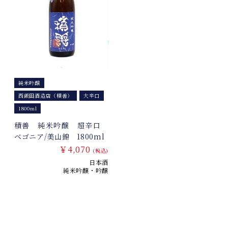
純米吟醸
西飯田酒造店（積善）
大辛口
1800ml
積善 純米吟醸 超辛口
ベゴニア/美山錦 1800ml
￥4,070
(税込)
日本酒
純米吟醸・吟醸