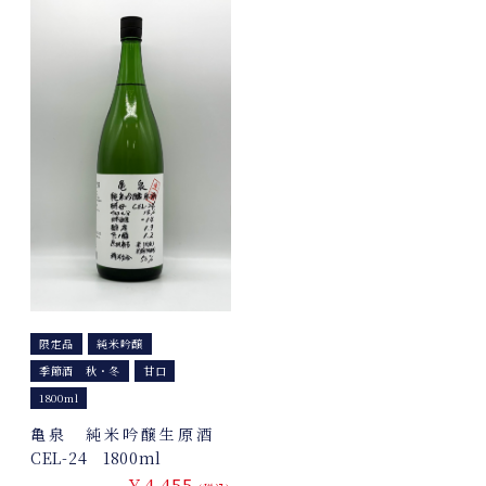
限定品
純米吟醸
季節酒 秋・冬
甘口
1800ml
亀泉 純米吟醸生原酒
CEL-24 1800ml
￥4,455