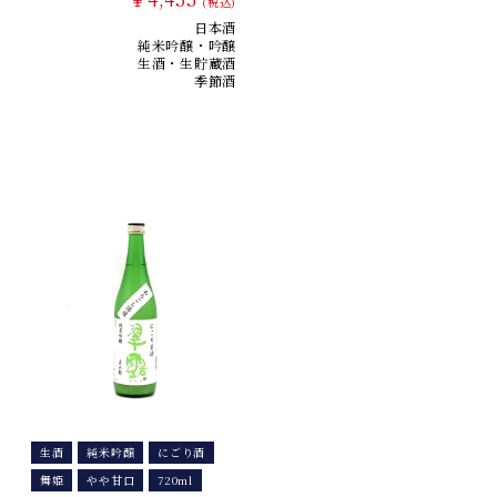
(税込)
日本酒
純米吟醸・吟醸
生酒・生貯蔵酒
季節酒
生酒
純米吟醸
にごり酒
舞姫
やや甘口
720ml