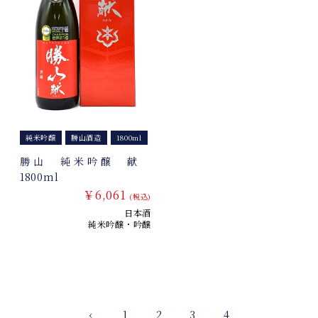
純米吟醸
勝山酒造
1800ml
勝山 純米吟醸 献
1800ml
￥6,061
(税込)
日本酒
純米吟醸・吟醸
‹
1
2
3
4