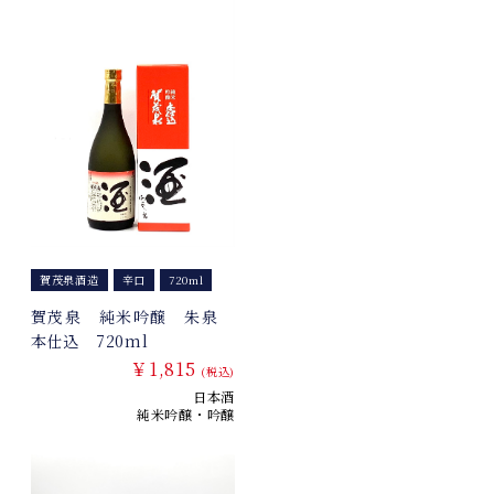
賀茂泉酒造
辛口
720ml
賀茂泉 純米吟醸 朱泉
本仕込 720ml
￥1,815
(税込)
日本酒
純米吟醸・吟醸