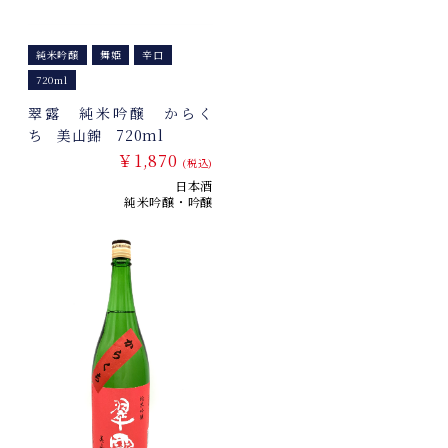
純米吟醸
舞姫
辛口
720ml
翠露 純米吟醸 からく
ち 美山錦 720ml
￥1,870
(税込)
日本酒
純米吟醸・吟醸