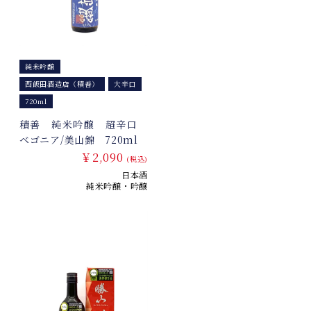
純米吟醸
西飯田酒造店（積善）
大辛口
720ml
積善 純米吟醸 超辛口
ベゴニア/美山錦 720ml
￥2,090
(税込)
日本酒
純米吟醸・吟醸