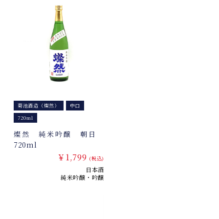
菊池酒造（燦然）
中口
720ml
燦然 純米吟醸 朝日
720ml
￥1,799
(税込)
日本酒
純米吟醸・吟醸